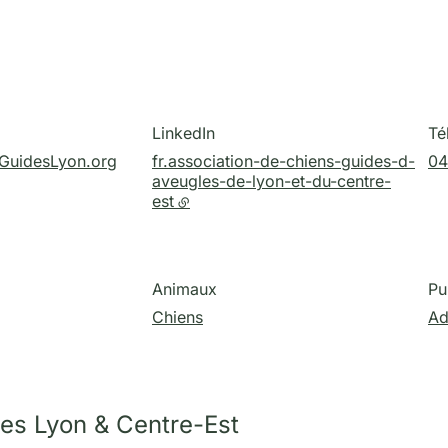
LinkedIn
Té
GuidesLyon.org
fr.association-de-chiens-guides-d-
04
aveugles-de-lyon-et-du-centre-
est
Animaux
Pu
Chiens
Ad
des Lyon & Centre-Est