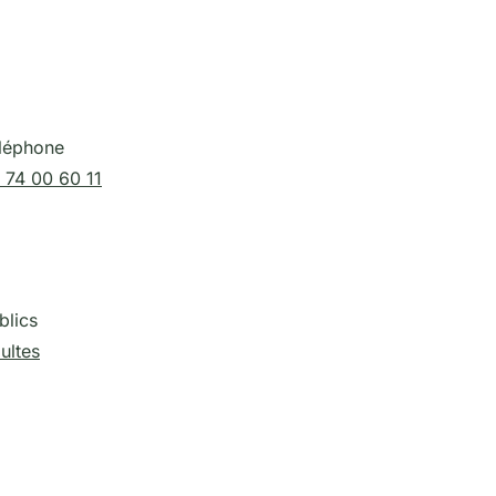
léphone
 74 00 60 11
blics
ultes