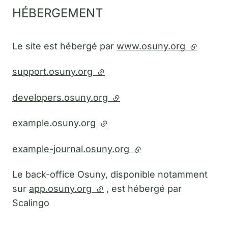
HÉBERGEMENT
Le site est hébergé par
www.osuny.org
(lien ext
support.osuny.org
(lien externe)
developers.osuny.org
(lien externe)
example.osuny.org
(lien externe)
example-journal.osuny.org
(lien externe)
Le back-office Osuny, disponible notamment
sur
app.osuny.org
(lien externe)
, est hébergé par
Scalingo